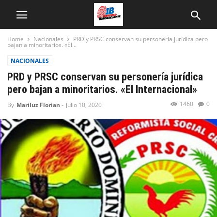
Home
Nacionales
PRD y PRSC conservan su personería jurídica pero
bajan a minoritarios. «El...
NACIONALES
PRD y PRSC conservan su personería jurídica
pero bajan a minoritarios. «El Internacional»
1460
0
By
Mariluz Florian
-
julio 10, 2020