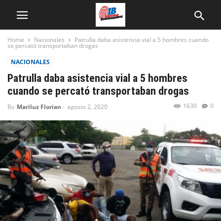
Home
Nacionales
Patrulla daba asistencia vial a 5 hombres cuando
se percató transportaban drogas
NACIONALES
Patrulla daba asistencia vial a 5 hombres
cuando se percató transportaban drogas
1630
0
By
Mariluz Florian
-
agosto 2, 2020