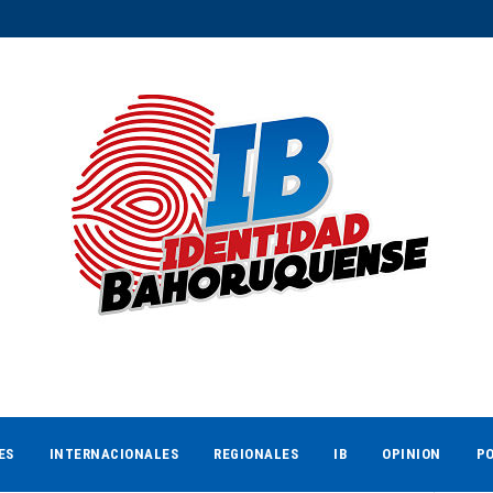
ES
INTERNACIONALES
REGIONALES
IB
OPINION
PO