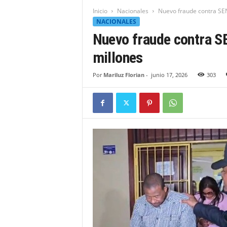
t
Inicio
Nacionales
Nuevo fraude contra SE
i
NACIONALES
d
Nuevo fraude contra S
a
d
millones
B
a
Por
Mariluz Florian
-
junio 17, 2026
303
h
o
r
u
q
u
e
n
s
e