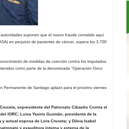
oridades suponen que el nuevo fraude cometido aquí
SA) en perjuicio de pacientes de cáncer, supera los 3,700
conocimiento de medidas de coerción contra los imputados
 detenidos como parte de la denominada “Operación Onco
ción Permanente de Santiago aplazó para el próximo viernes
Cruceta, expresidente del Patronato Cibaeño Contra el
 del IORC; Luisa Yasiris Guzmán, presidenta de la
 actual esposa de Lora Cruceta; y Dilcia Isabel
atronato y exauditora interna y externa de la