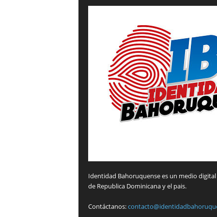
Identidad Bahoruquense es un medio digital 
de Republica Dominicana y el pais.
Contáctanos:
contacto@identidadbahoruqu