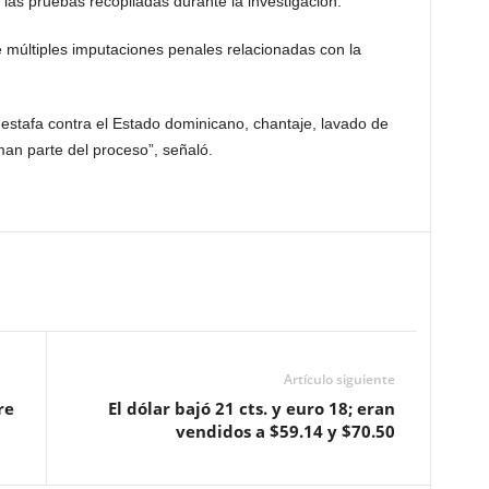
as pruebas recopiladas durante la investigación.
 múltiples imputaciones penales relacionadas con la
ye estafa contra el Estado dominicano, chantaje, lavado de
man parte del proceso”, señaló.
Artículo siguiente
re
El dólar bajó 21 cts. y euro 18; eran
vendidos a $59.14 y $70.50