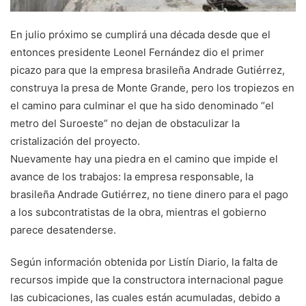
En julio próximo se cumpli­rá una década desde que el
entonces presidente Leonel Fernández dio el primer
picazo para que la empre­sa brasileña Andrade Gu­tiérrez,
construya la presa de Monte Grande, pero los tropiezos en
el camino pa­ra culminar el que ha sido denominado “el
metro del Suroeste” no dejan de obs­taculizar la
cristalización del proyecto.
Nuevamente hay una piedra en el camino que impide el
avance de los tra­bajos: la empresa respon­sable, la
brasileña Andrade Gutiérrez, no tiene dinero para el pago
a los subcon­tratistas de la obra, mien­tras el gobierno
parece des­atenderse.
Según información ob­tenida por Listín Diario, la falta de
recursos impide que la constructora inter­nacional pague
las cubi­caciones, las cuales están acumuladas, debido a