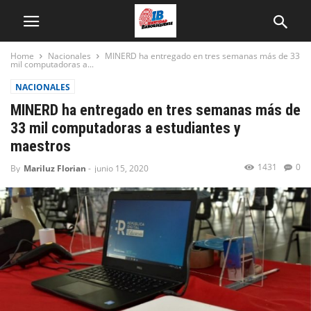
Home
Nacionales
MINERD ha entregado en tres semanas más de 33
mil computadoras a...
NACIONALES
MINERD ha entregado en tres semanas más de
33 mil computadoras a estudiantes y
maestros
1431
0
By
Mariluz Florian
-
junio 15, 2020