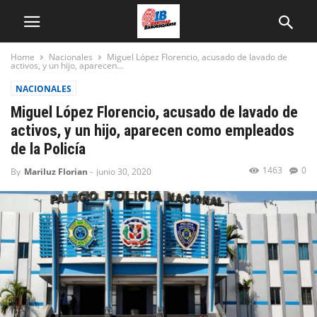
Home
Nacionales
Miguel López Florencio, acusado de lavado de
activos, y un hijo, aparecen...
NACIONALES
Miguel López Florencio, acusado de lavado de
activos, y un hijo, aparecen como empleados
de la Policía
1463
0
By
Mariluz Florian
-
junio 30, 2020