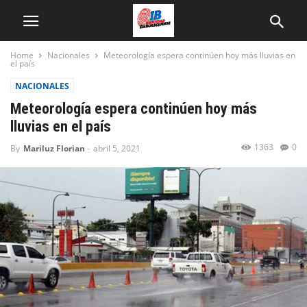
Home
Nacionales
Meteorología espera continúen hoy más lluvias en
el país
NACIONALES
Meteorología espera continúen hoy más
lluvias en el país
1363
0
By
Mariluz Florian
-
abril 5, 2021