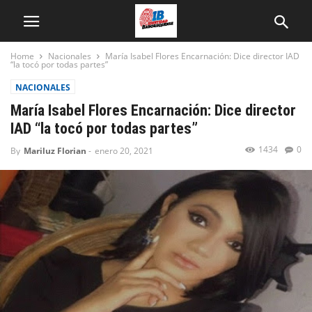
Home
Nacionales
María Isabel Flores Encarnación: Dice director IAD
“la tocó por todas partes”
NACIONALES
María Isabel Flores Encarnación: Dice director
IAD “la tocó por todas partes”
1434
0
By
Mariluz Florian
-
enero 20, 2021