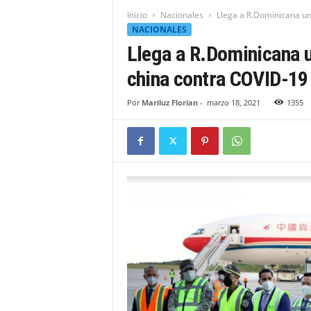
t
Inicio
Nacionales
Llega a R.Dominicana un
i
NACIONALES
d
Llega a R.Dominicana u
a
d
china contra COVID-19
B
a
Por
Mariluz Florian
-
marzo 18, 2021
1355
h
o
r
u
q
u
e
n
s
e