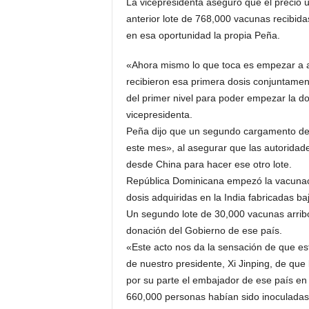
La vicepresidenta aseguró que el precio u
anterior lote de 768,000 vacunas recibida
en esa oportunidad la propia Peña.
«Ahora mismo lo que toca es empezar a a
recibieron esa primera dosis conjuntam
del primer nivel para poder empezar la do
vicepresidenta.
Peña dijo que un segundo cargamento de u
este mes», al asegurar que las autoridad
desde China para hacer ese otro lote.
República Dominicana empezó la vacunació
dosis adquiridas en la India fabricadas ba
Un segundo lote de 30,000 vacunas arribó
donación del Gobierno de ese país.
«Este acto nos da la sensación de que e
de nuestro presidente, Xi Jinping, de que
por su parte el embajador de ese país e
660,000 personas habían sido inoculada