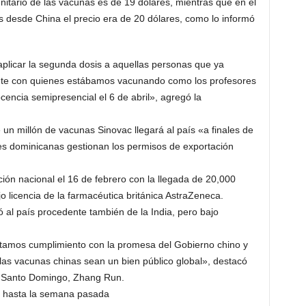
nitario de las vacunas es de 19 dólares, mientras que en el
s desde China el precio era de 20 dólares, como lo informó
plicar la segunda dosis a aquellas personas que ya
ente con quienes estábamos vacunando como los profesores
cencia semipresencial el 6 de abril», agregó la
n millón de vacunas Sinovac llegará al país «a finales de
es dominicanas gestionan los permisos de exportación
n nacional el 16 de febrero con la llegada de 20,000
jo licencia de la farmacéutica británica AstraZeneca.
 al país procedente también de la India, pero bajo
stamos cumplimiento con la promesa del Gobierno chino y
 las vacunas chinas sean un bien público global», destacó
n Santo Domingo, Zhang Run.
s hasta la semana pasada