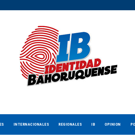
ES
INTERNACIONALES
REGIONALES
IB
OPINION
PO