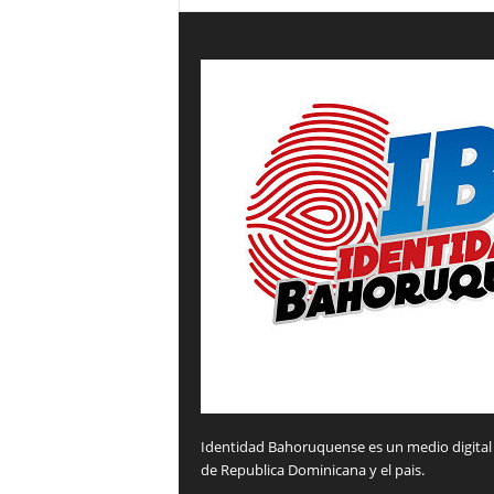
Identidad Bahoruquense es un medio digital 
de Republica Dominicana y el pais.