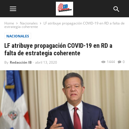
Home
Nacionales
LF atribuye propagación COVID-19 en RD a falta de
estrategia coherente
NACIONALES
LF atribuye propagación COVID-19 en RD a
falta de estrategia coherente
1444
0
By
Redacción IB
-
abril 13, 2020