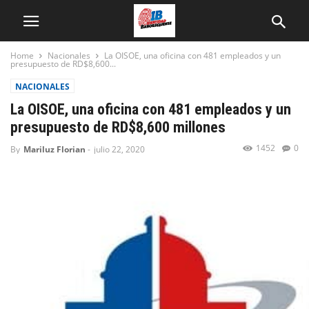
Home
Nacionales
La OISOE, una oficina con 481 empleados y un
presupuesto de RD$8,600...
NACIONALES
La OISOE, una oficina con 481 empleados y un
presupuesto de RD$8,600 millones
1452
0
By
Mariluz Florian
-
julio 22, 2020