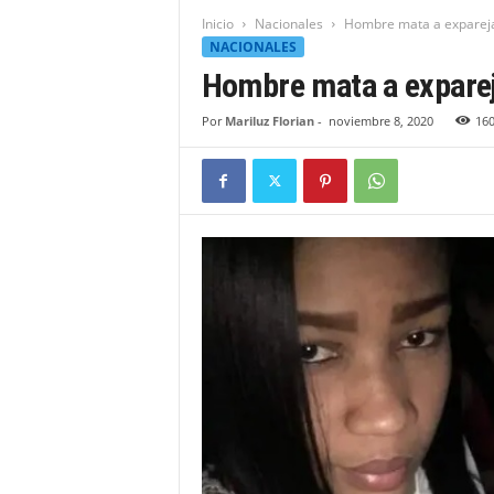
t
Inicio
Nacionales
Hombre mata a expareja, 
i
NACIONALES
d
Hombre mata a expareja
a
d
Por
Mariluz Florian
-
noviembre 8, 2020
16
B
a
h
o
r
u
q
u
e
n
s
e