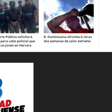
rio Público solicitará
R. Dominicana afrontará otras
 para cabo policial que
dos semanas de calor extremo
 un joven en Herrera