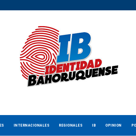
ES
INTERNACIONALES
REGIONALES
IB
OPINION
PO