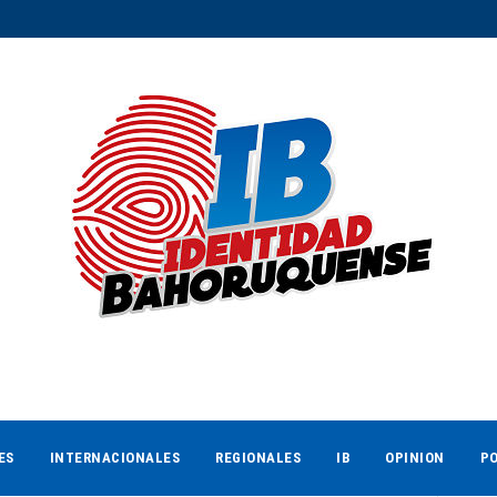
ES
INTERNACIONALES
REGIONALES
IB
OPINION
PO