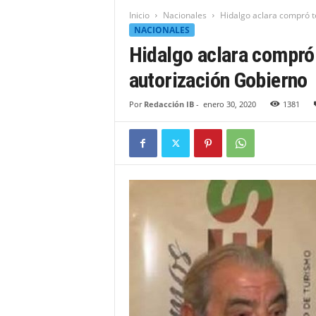
t
Inicio
Nacionales
Hidalgo aclara compró t
i
NACIONALES
d
Hidalgo aclara compró 
a
d
autorización Gobierno
B
a
Por
Redacción IB
-
enero 30, 2020
1381
h
o
r
u
q
u
e
n
s
e