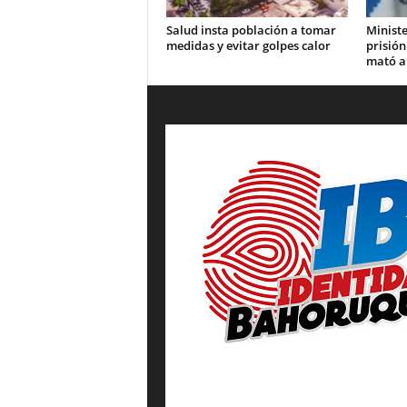
Salud insta población a tomar
Ministe
medidas y evitar golpes calor
prisión
mató a