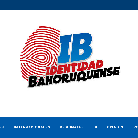
ES
INTERNACIONALES
REGIONALES
IB
OPINION
PO