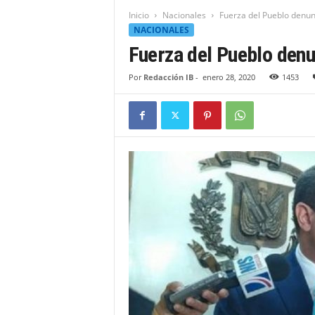
t
Inicio
Nacionales
Fuerza del Pueblo denun
i
NACIONALES
d
Fuerza del Pueblo denu
a
d
Por
Redacción IB
-
enero 28, 2020
1453
B
a
h
o
r
u
q
u
e
n
s
e