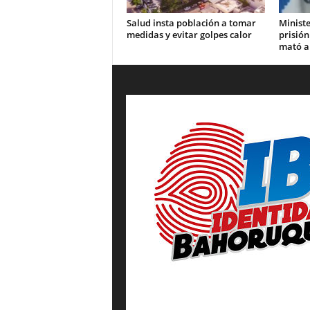
Salud insta población a tomar
Ministe
medidas y evitar golpes calor
prisión
mató a