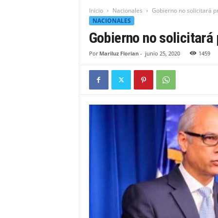
t
Inicio
Nacionales
Gobierno no solicitará 
i
NACIONALES
d
Gobierno no solicitar
a
d
Por
Mariluz Florian
-
junio 25, 2020
1459
B
a
h
o
r
u
q
u
e
n
s
e