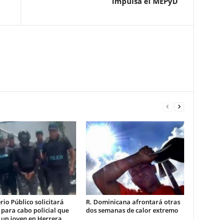
impulsa el MEPyD
rio Público solicitará
R. Dominicana afrontará otras
 para cabo policial que
dos semanas de calor extremo
 un joven en Herrera