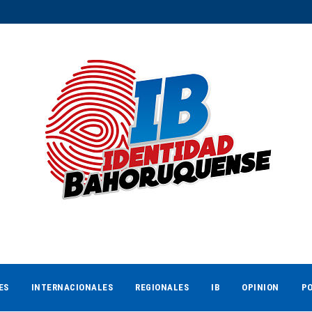
ES
INTERNACIONALES
REGIONALES
IB
OPINION
PO