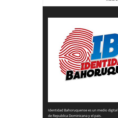
Identidad Bahoruquense es un medio digital 
de Republica Dominicana y el pais.