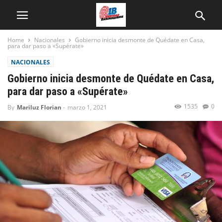
Home
Nacionales
Gobierno inicia desmonte de Quédate en Casa,
para dar paso a «Supérate»
NACIONALES
Gobierno inicia desmonte de Quédate en Casa,
para dar paso a «Supérate»
1535
0
By
Mariluz Florian
-
marzo 1, 2021