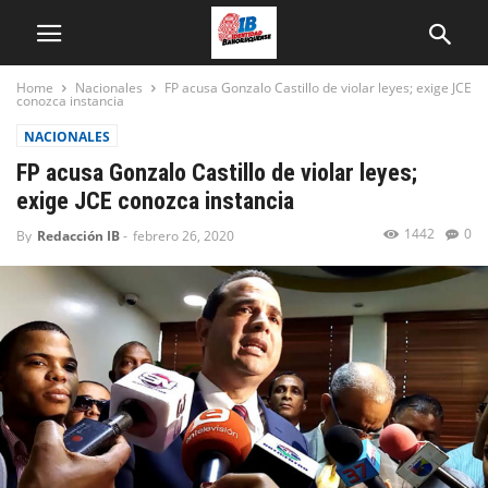
Home
Nacionales
FP acusa Gonzalo Castillo de violar leyes; exige JCE
conozca instancia
NACIONALES
FP acusa Gonzalo Castillo de violar leyes;
exige JCE conozca instancia
1442
0
By
Redacción IB
-
febrero 26, 2020