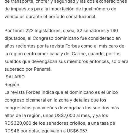
de transporte, chofer y seguridad y las dos exoneraciones
de im­puestos para la importa­ción de igual número de
vehículos durante el pe­ríodo constitucional.
Por tener 222 legislado­res, o sea, 32 senadores y 190
diputados, el Congre­so dominicano fue conside­rado en
años recientes por la revista Forbes como el más caro de
la región cen­troamericana y del Cari­be, cuando, por los
sueldos que devengaban sus miem­bros entonces, solo era
su­perado por Panamá.
SALARIO
Región.
La revista Forbes indi­ca que el dominicano es el único
congreso bica­meral en la zona y de­tallas que los
congresis­tas panameños deven­gaban los sueldos más
altos de la región, unos US$7,000 al mes, y ya los
RD$320,000 de los senadores criollos, a una tasa de
RD$46 por dólar, equivalen a US$6,957