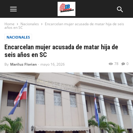
Home
Nacionales
Encarcelan mujer acusada de matar hija de seis
años en SC
NACIONALES
Encarcelan mujer acusada de matar hija de
seis años en SC
78
0
By
Mariluz Florian
-
mayo 16, 2026