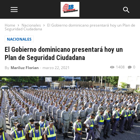
Home
Nacionales
El Gobierno dominicano presentará hoy un Plan de
Seguridad Ciudadana
NACIONALES
El Gobierno dominicano presentará hoy un
Plan de Seguridad Ciudadana
1408
0
By
Mariluz Florian
-
marzo 22, 2021