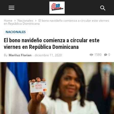
Home
Nacionales
El bono navideño comienza a circular este viernes
en República Dominicana
NACIONALES
El bono navideño comienza a circular este
viernes en República Dominicana
1580
0
By
Mariluz Florian
-
diciembre 11, 2020