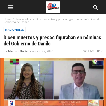
Home
Nacionales
Dicen muertos y presos figuraban en nóminas del
Gobierno de Danilo
NACIONALES
Dicen muertos y presos figuraban en nóminas
del Gobierno de Danilo
1428
0
By
Mariluz Florian
-
agosto 27, 2020