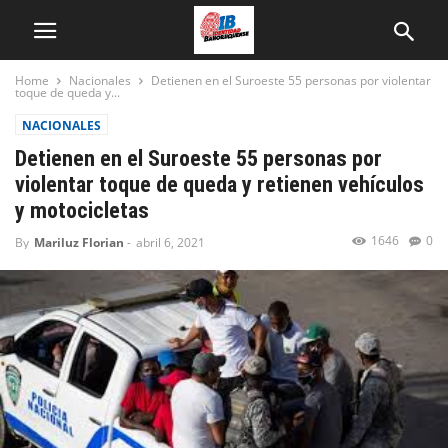
Home
Nacionales
Detienen en el Suroeste 55 personas por violentar
toque de queda y...
NACIONALES
Detienen en el Suroeste 55 personas por
violentar toque de queda y retienen vehículos
y motocicletas
1646
0
By
Mariluz Florian
-
abril 6, 2021