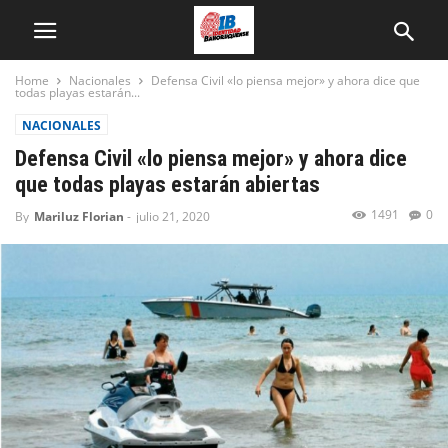
Home
Nacionales
Defensa Civil «lo piensa mejor» y ahora dice que
todas playas estarán...
NACIONALES
Defensa Civil «lo piensa mejor» y ahora dice
que todas playas estarán abiertas
1491
0
By
Mariluz Florian
-
julio 21, 2020