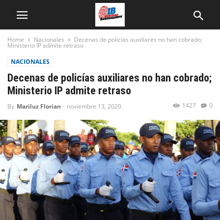
Home
Nacionales
Decenas de policías auxiliares no han cobrado;
Ministerio IP admite retraso
NACIONALES
Decenas de policías auxiliares no han cobrado;
Ministerio IP admite retraso
1427
0
By
Mariluz Florian
-
noviembre 13, 2020