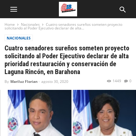
Home
Nacionales
Cuatro senadores sureños someten proyecto
solicitando al Poder Ejecutivo declarar de alta...
NACIONALES
Cuatro senadores sureños someten proyecto
solicitando al Poder Ejecutivo declarar de alta
prioridad restauración y conservación de
Laguna Rincón, en Barahona
1449
0
By
Mariluz Florian
-
agosto 30, 2020