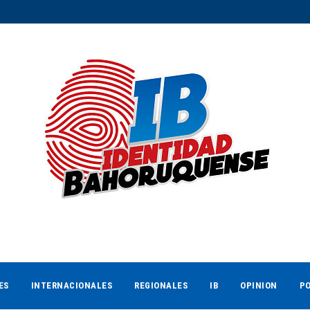
ES
INTERNACIONALES
REGIONALES
IB
OPINION
PO