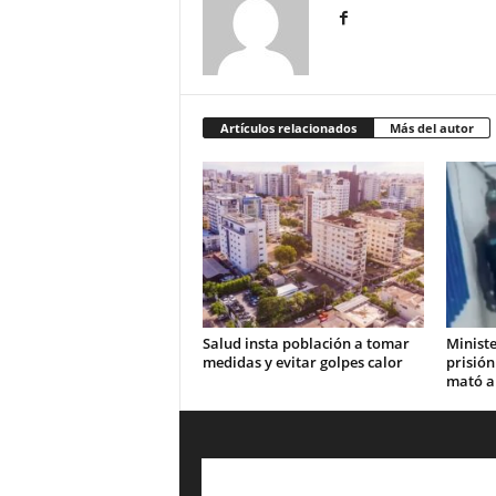
Artículos relacionados
Más del autor
Salud insta población a tomar
Ministe
medidas y evitar golpes calor
prisión
mató a