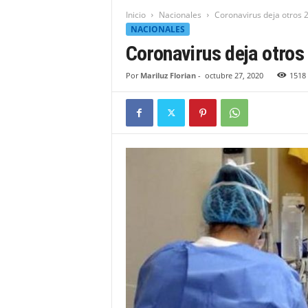
t
Inicio
Nacionales
Coronavirus deja otros 
i
NACIONALES
d
Coronavirus deja otros
a
d
Por
Mariluz Florian
-
octubre 27, 2020
1518
B
a
h
o
r
u
q
u
e
n
s
e