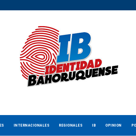
ES
INTERNACIONALES
REGIONALES
IB
OPINION
PO