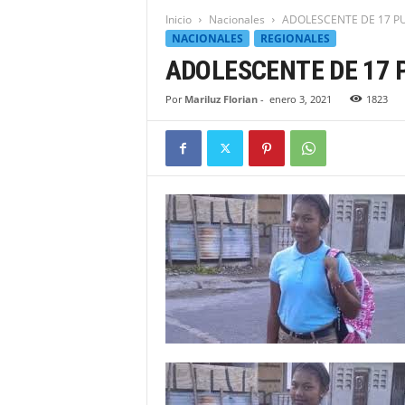
t
Inicio
Nacionales
ADOLESCENTE DE 17 PUS
i
NACIONALES
REGIONALES
d
ADOLESCENTE DE 17 P
a
d
Por
Mariluz Florian
-
enero 3, 2021
1823
B
a
h
o
r
u
q
u
e
n
s
e