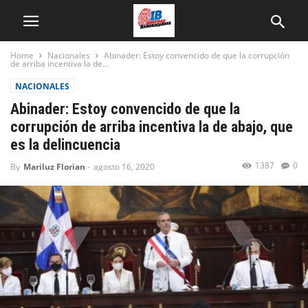
Home
Nacionales
Abinader: Estoy convencido de que la corrupción
de arriba incentiva la de...
NACIONALES
Abinader: Estoy convencido de que la
corrupción de arriba incentiva la de abajo, que
es la delincuencia
1387
0
By
Mariluz Florian
-
agosto 16, 2020