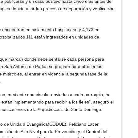
publicarse y un caso positi­vo hasta cinco días antes de
lógico debi­do al arduo proceso de de­puración y verificación
 encuen­tran en aislamiento hospita­lario y 4,173 en
hospitalizados 111 es­tán ingresados en unidades de
, que marcan donde debe sentarse ca­da persona para
esia San Antonio de Pa­dua se prepara para ofrecer los
 miérco­les, al entrar en vigencia la segunda fase de la
.
o, me­diante una circular envia­das a cada parroquia, ha
están im­plementando para recibir a los fieles”, aseguró el
municaciones de la Arquidiócesis de Santo Do­mingo.
no de Unida d Evangélica(CODUE), Fe­liciano Lacen
misión de Alto Nivel pa­ra la Prevención y el Control del