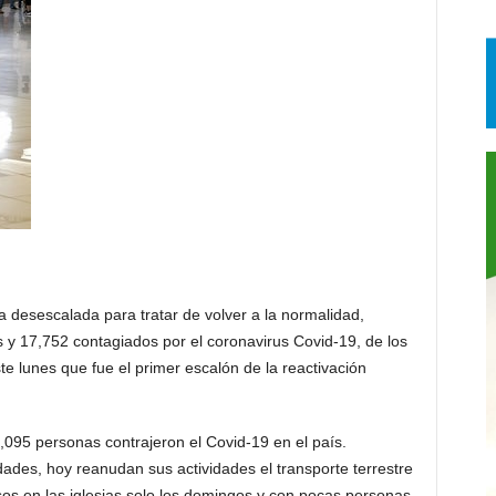
a desescala­da para tratar de volver a la normalidad,
s y 17,752 contagiados por el corona­virus Covid-19, de los
e lunes que fue el primer escalón de la reactivación
095 per­sonas contrajeron el Co­vid-19 en el país.
dades, hoy reanudan sus activi­dades el transporte terres­tre
osos en las iglesias solo los domin­gos y con pocas personas,