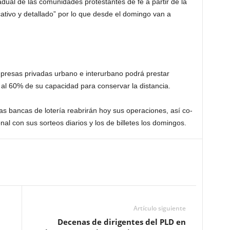
adual de las comunidades protestantes de fe a partir de la
cativo y detallado” por lo que desde el domingo van a
mpresas pri­vadas urbano e interurba­no podrá prestar
 al 60% de su ca­pacidad para conservar la distancia.
s bancas de lotería reabrirán hoy sus operaciones, así co­
onal con sus sorteos diarios y los de billetes los domingos.
Artículo siguiente
Decenas de dirigentes del PLD en