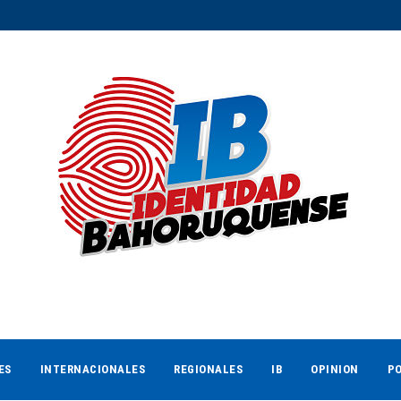
ES
INTERNACIONALES
REGIONALES
IB
OPINION
PO