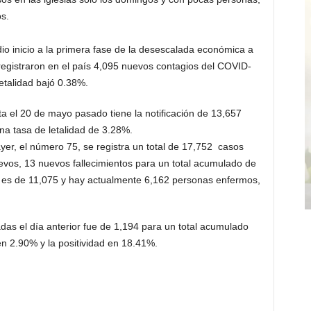
os.
 ini­cio a la primera fase de la desescalada económica a
 registraron en el país 4,095 nuevos contagios del COVID-
letalidad bajó 0.38%.
ta el 20 de mayo pasado tiene la no­tificación de 13,657
na tasa de leta­lidad de 3.28%.
yer, el número 75, se regis­tra un total de 17,752 casos
­vos, 13 nuevos falleci­mientos para un total acumulado de
s es de 11,075 y hay actualmente 6,162 personas enfermos,
adas el día anterior fue de 1,194 pa­ra un total acumulado
en 2.90% y la po­sitividad en 18.41%.