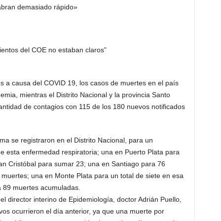
abran demasiado rápido»
ientos del COE no estaban claros”
tos a causa del COVID 19, los casos de muertes en el país
mia, mientras el Dis­trito Nacional y la provincia Santo
ti­dad de contagios con 115 de los 180 nuevos notifica­dos
a se re­gistraron en el Distrito Na­cional, para un
e esta enfermedad res­piratoria; una en Puerto Plata para
San Cristóbal para sumar 23; una en Santiago pa­ra 76
uer­tes; una en Monte Plata pa­ra un total de siete en esa
a 89 muertes acumuladas.
el director interino de Epidemiología, doctor Adrián Puello,
vos ocurrieron el día anterior, ya que una muerte por