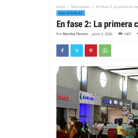
t
Inicio
Nacionales
En fase 2: La primera ci
i
NACIONALES
d
En fase 2: La primera 
a
d
Por
Mariluz Florian
-
junio 3, 2020
1407
B
a
h
o
r
u
q
u
e
n
s
e