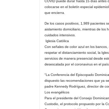
COVID puede durar hasta 15 días antes de 
colocarse en el boletín es­pecial epidemio
que encierra.
De los casos positivos, 1,989 pacientes se
aislamiento domiciliario, mientras de los 
cuidados intensivos.
Iglesia Católica
Con señales de color azul en los bancos
respetar el distanciamiento social, la Igl
servicios de manera pre­sencial desde este
desesca­lada por el coronavirus en el país
“La Conferencia del Epis­copado Dominican
dispuesto las recomenda­ciones que ya se 
padre Kennedy Rodríguez, direc­tor de co
Los evangélicos
Para el presidente del Consejo Dominica
Custodio, el protocolo propuesto por la Co