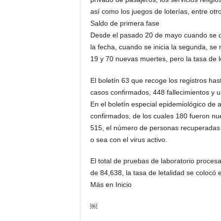
así como los juegos de lo­terías, entre otr
Saldo de primera fase
Desde el pasado 20 de mayo cuando se dio
la fecha, cuando se inicia la segunda, se
19 y 70 nuevas muertes, pe­ro la tasa de 
El boletín 63 que recoge los registros has
casos confirmados, 448 falleci­mientos y u
En el boletín especial epidemiológico de a
confirmados, de los cuales 180 fueron nue
515, el nú­mero de personas recu­perada
o sea con el virus activo.
El total de pruebas de la­boratorio proces
de 84,638, la tasa de letalidad se colocó 
Más en Inicio
￼