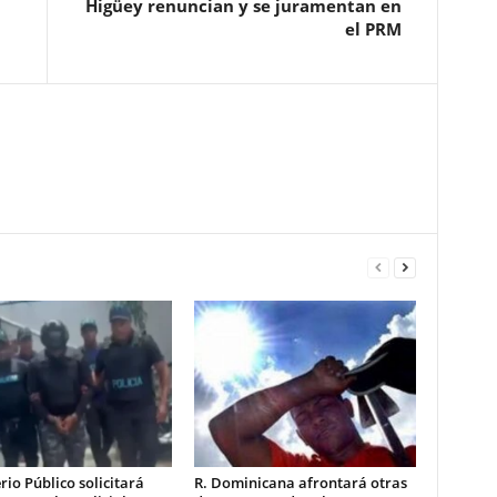
Higüey renuncian y se juramentan en
el PRM
rio Público solicitará
R. Dominicana afrontará otras