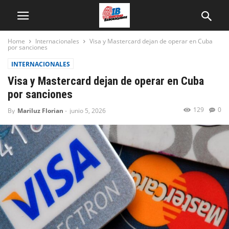
Home
Internacionales
Visa y Mastercard dejan de operar en Cuba
por sanciones
INTERNACIONALES
Visa y Mastercard dejan de operar en Cuba
por sanciones
129
0
By
Mariluz Florian
-
junio 5, 2026