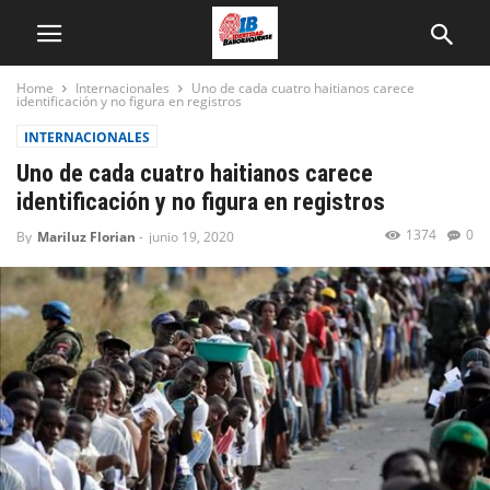
Home
Internacionales
Uno de cada cuatro haitianos carece
identificación y no figura en registros
INTERNACIONALES
Uno de cada cuatro haitianos carece
identificación y no figura en registros
1374
0
By
Mariluz Florian
-
junio 19, 2020