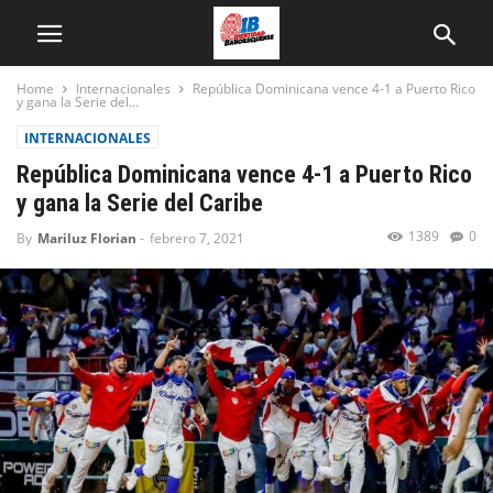
Home
Internacionales
República Dominicana vence 4-1 a Puerto Rico
y gana la Serie del...
INTERNACIONALES
República Dominicana vence 4-1 a Puerto Rico
y gana la Serie del Caribe
1389
0
By
Mariluz Florian
-
febrero 7, 2021