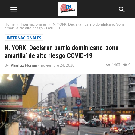
Home
Internacionales
N. YORK: Declaran barrio dominicano ‘zona
amarilla’ de alto riesgo COVID-19
INTERNACIONALES
N. YORK: Declaran barrio dominicano ‘zona
amarilla’ de alto riesgo COVID-19
1465
0
By
Mariluz Florian
-
noviembre 24, 2020