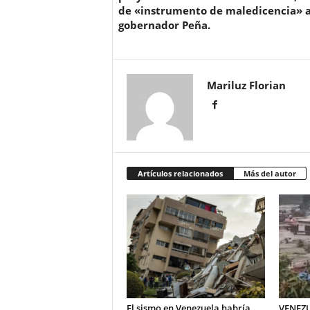
de «instrumento de maledicencia» 
gobernador Peña.
Mariluz Florian
Artículos relacionados
Más del autor
El sismo en Venezuela habría
VENEZU