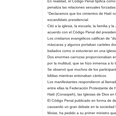
En realidad, el Código Penal tipifica como
penaliza las relaciones sexuales forzada
“Declaramos que los cimientos de Haití no
excandidato presidencial.
Citó a la iglesia, la escuela, la familia y
acuerdo con el Código Penal del president
Los cristianos evangélicos califican de ”d
máscaras y algunos portaban carteles do
bailados como si estuvieran en una iglesi
Dos enormes carrozas proporcionaban en
por la multitud, que se hizo inmensa a lo l
Se observó que muchos de los participan
biblias mientras entonaban cánticos.
Los manifestantes respondieron al llama
entre ellas la Federación Protestante de H
Haití (Conaspeh), las Iglesias de Dios en 
El Código Penal publicado en forma de de
causando un gran debate en la sociedad ha
Moise, ha pedido a su primer ministro que