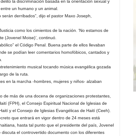
 delito la discriminación basada en la orientación sexual y
s entre un humano y un animal.
 serán derribados”, dijo el pastor Maxo Joseph,
 la Justicia como los cimientos de la nación. ‘No estamos de
e (Jovenel Moise)’, continuó.
iabólico” el Código Penal. Buena parte de ellos llevaban
nde se podían leer comentarios homofóbicos, cantados y
a.
tretenimiento musical tocando música evangélica gozada
argo de la ruta.
tes en la marcha -hombres, mujeres y niños- alzaban
do de más de una docena de organizaciones protestantes,
aití (FPH), el Consejo Espiritual Nacional de Iglesias de
Haití y el Consejo de Iglesias Evangélicas de Haití (Ceeh).
creto que entrará en vigor dentro de 24 meses está
itiana, hasta tal punto que el presidente del país, Jovenel
 discuta el controvertido documento con los diferentes