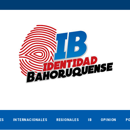
ES
INTERNACIONALES
REGIONALES
IB
OPINION
PO