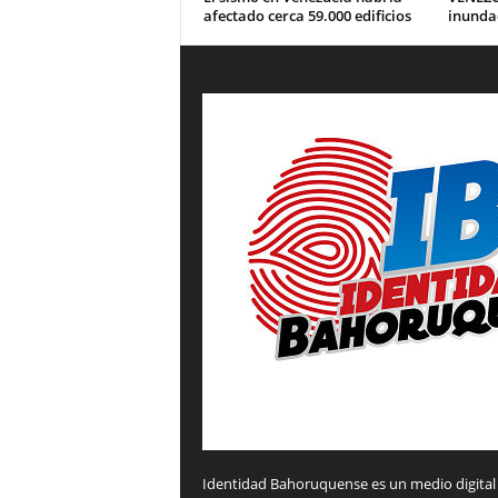
afectado cerca 59.000 edificios
inunda
Identidad Bahoruquense es un medio digital 