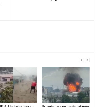
a
ELA: Lluvias provocan
Ucrania hace un masivo ataque