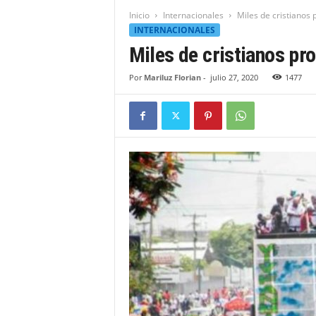
t
Inicio
Internacionales
Miles de cristianos 
i
INTERNACIONALES
d
Miles de cristianos pr
a
d
Por
Mariluz Florian
-
julio 27, 2020
1477
B
a
h
o
r
u
q
u
e
n
s
e