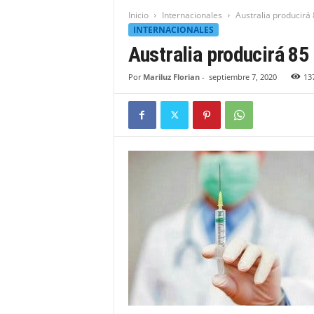
t
Inicio
Internacionales
Australia producirá
i
INTERNACIONALES
d
Australia producirá 85
a
d
Por
Mariluz Florian
-
septiembre 7, 2020
13
B
a
h
o
r
u
q
u
e
n
s
e