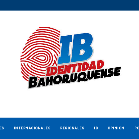
ES
INTERNACIONALES
REGIONALES
IB
OPINION
PO