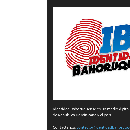
Identidad Bahoruquense es un medio digital 
de Republica Dominicana y el pais.
Contáctanos:
contacto@identidadbahoruqu