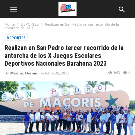
Home
DEPORTES
Realizan en San Pedro tercer recorrido de la
antorcha de los X...
DEPORTES
Realizan en San Pedro tercer recorrido de la
antorcha de los X Juegos Escolares
Deportivos Nacionales Barahona 2023
645
0
By
Mariluz Florian
-
octubre 26, 2023