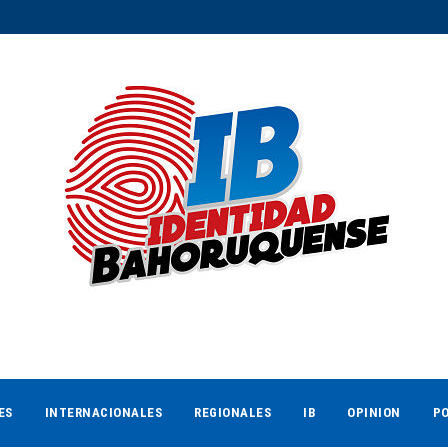
ES
INTERNACIONALES
REGIONALES
IB
OPINION
PO