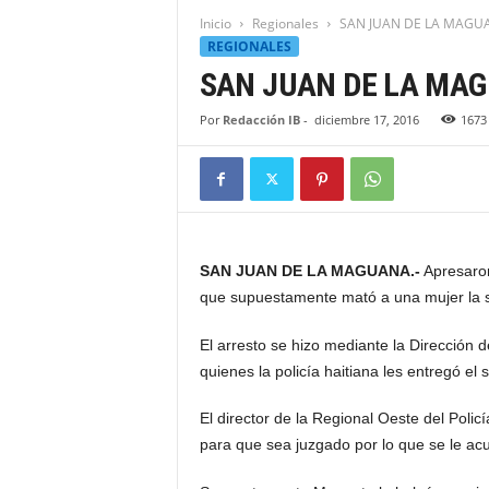
t
Inicio
Regionales
SAN JUAN DE LA MAGUAN
i
REGIONALES
d
SAN JUAN DE LA MAGUA
a
d
Por
Redacción IB
-
diciembre 17, 2016
1673
B
a
h
o
r
u
q
SAN JUAN DE LA MAGUANA.-
Apresaron
u
que supuestamente mató a una mujer la
e
n
El arresto se hizo mediante la Dirección d
s
quienes la policía haitiana les entregó el
e
El director de la Regional Oeste del Polic
para que sea juzgado por lo que se le ac