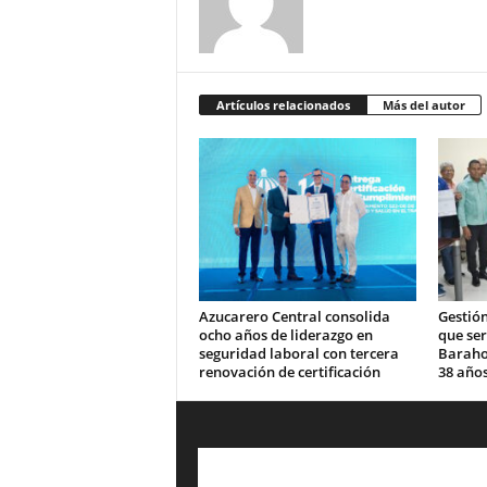
Artículos relacionados
Más del autor
Azucarero Central consolida
Gestión
ocho años de liderazgo en
que se
seguridad laboral con tercera
Barahon
renovación de certificación
38 años