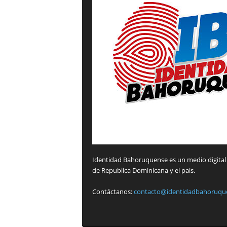
Identidad Bahoruquense es un medio digital 
de Republica Dominicana y el pais.
Contáctanos:
contacto@identidadbahoruqu