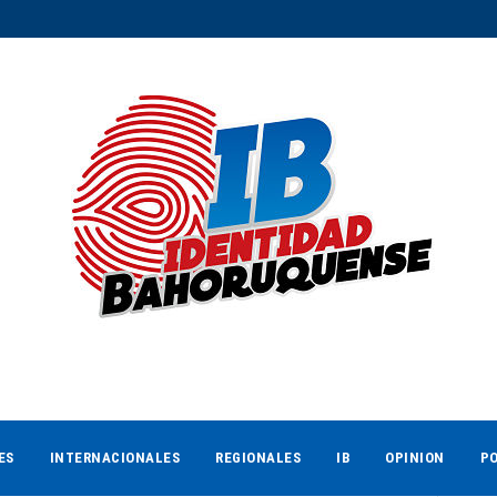
ES
INTERNACIONALES
REGIONALES
IB
OPINION
PO