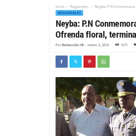
t
Inicio
Regionales
Neyba: P.N Conmemora (80
i
REGIONALES
d
Neyba: P.N Conmemora 
a
d
Ofrenda floral, termina
B
a
Por
Redacción IB
-
marzo 3, 2016
1571
h
o
r
u
q
u
e
n
s
e