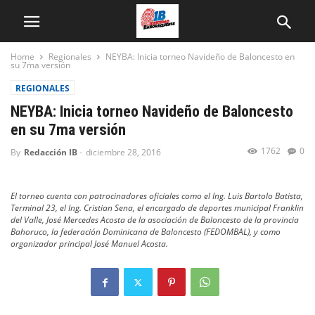
Home
Regionales
NEYBA: Inicia torneo Navideño de Baloncesto en
su 7ma versión
REGIONALES
NEYBA: Inicia torneo Navideño de Baloncesto
en su 7ma versión
1762
0
By
Redacción IB
-
diciembre 28, 2016
El torneo cuenta con patrocinadores oficiales como el Ing. Luis Bartolo Batista,
Terminal 23, el Ing. Cristian Sena, el encargado de deportes municipal Franklin
del Valle, José Mercedes Acosta de la asociación de Baloncesto de la provincia
Bahoruco, la federación Dominicana de Baloncesto (FEDOMBAL), y como
organizador principal José Manuel Acosta.