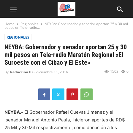
Home
Regionales
NEYBA: Gobernador y senador aportan 25 y 30 mil
pesos en Tele-radio...
REGIONALES
NEYBA: Gobernador y senador aportan 25 y 30
mil pesos en Tele-radio Maratón Regional «El
Suroeste con el Cibao y El Este»
1503
0
By
Redacción IB
-
diciembre 11, 2016
NEYBA.-
El Gobernador Rafael Cuevas Jimenez y el
senador Manuel Antonio Paula, hicieron aportes de RD$
25 Mil y 30 Mil respectivamente, como donación a los