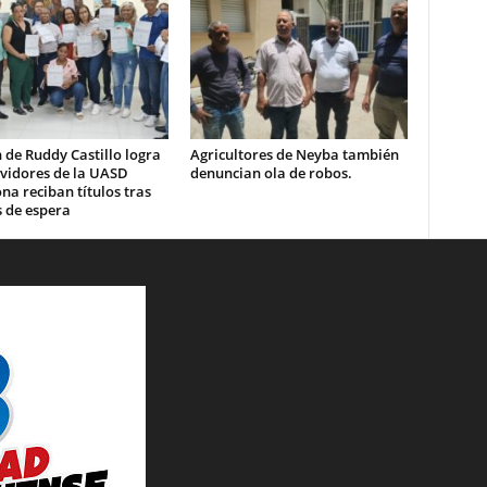
 de Ruddy Castillo logra
Agricultores de Neyba también
rvidores de la UASD
denuncian ola de robos.
a reciban títulos tras
 de espera