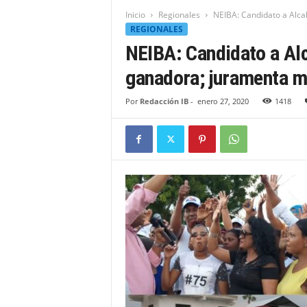
t
Inicio
Regionales
NEIBA: Candidato a Alca
i
REGIONALES
d
NEIBA: Candidato a Alc
a
d
ganadora; juramenta m
B
a
Por
Redacción IB
-
enero 27, 2020
1418
h
o
r
u
q
u
e
n
s
e