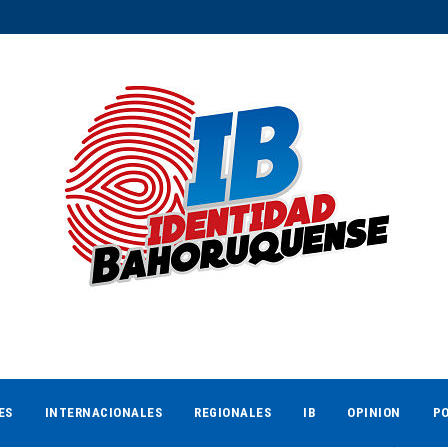
ES
INTERNACIONALES
REGIONALES
IB
OPINION
PO