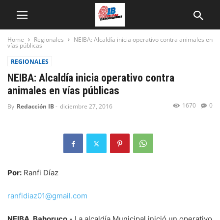
Home
Regionales
NEIBA: Alcaldía inicia operativo contra animales en
vías públicas
REGIONALES
NEIBA: Alcaldía inicia operativo contra
animales en vías públicas
1670
0
By
Redacción IB
-
diciembre 27, 2016
Por:
Ranfi Díaz
ranfidiaz01@gmail.com
NEIBA, Bahoruco.-
La alcaldía Municipal inició un operativo