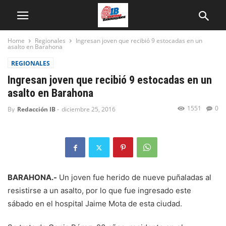
Home
Regionales
Ingresan joven que recibió 9 estocadas en un
asalto en Barahona
REGIONALES
Ingresan joven que recibió 9 estocadas en un
asalto en Barahona
1551
0
By
Redacción IB
-
diciembre 25, 2016
BARAHONA.-
Un joven fue herido de nueve puñaladas al
resistirse a un asalto, por lo que fue ingresado este
sábado en el hospital Jaime Mota de esta ciudad.