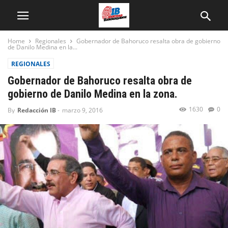
Home
Regionales
Gobernador de Bahoruco resalta obra de gobierno
de Danilo Medina en la...
REGIONALES
Gobernador de Bahoruco resalta obra de
gobierno de Danilo Medina en la zona.
1630
0
By
Redacción IB
-
marzo 9, 2016