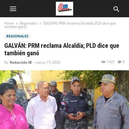
Home
Regionales
GALVÁN: PRM reclama Alcaldía; PLD dice que
también ganó
REGIONALES
GALVÁN: PRM reclama Alcaldía; PLD dice que
también ganó
1421
0
By
Redacción IB
-
marzo 17, 2020