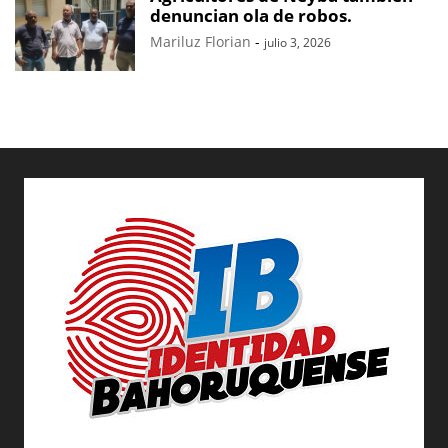
denuncian ola de robos.
Mariluz Florian
-
julio 3, 2026