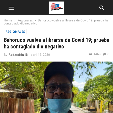
Home
Regionales
Bahoruco vuelve a librarse de Covid 19; prueba ha
contagiado dio negativo
REGIONALES
Bahoruco vuelve a librarse de Covid 19; prueba
ha contagiado dio negativo
1468
0
By
Redacción IB
-
abril 16, 2020