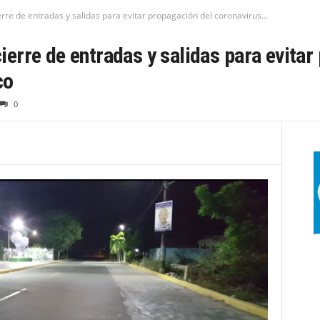
e de entradas y salidas para evitar propagación del coronavirus...
rre de entradas y salidas para evitar
co
0