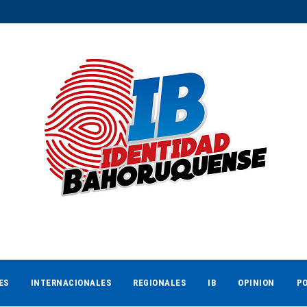
ES
INTERNACIONALES
REGIONALES
IB
OPINION
PO