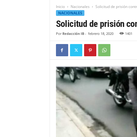
t
Inicio
Nacionales
Solicitud de prisión cont
i
NACIONALES
d
Solicitud de prisión co
a
d
Por
Redacción IB
-
febrero 18, 2020
1401
B
a
h
o
r
u
q
u
e
n
s
e