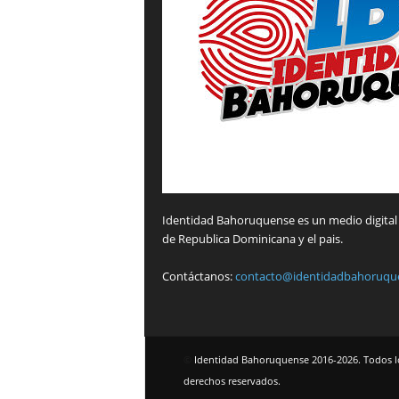
Identidad Bahoruquense es un medio digital 
de Republica Dominicana y el pais.
Contáctanos:
contacto@identidadbahoruqu
©
Identidad Bahoruquense 2016-2026. Todos l
derechos reservados.