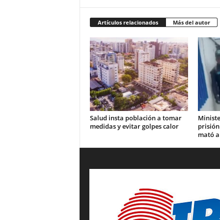
Artículos relacionados
Más del autor
Salud insta población a tomar
Ministe
medidas y evitar golpes calor
prisión
mató a