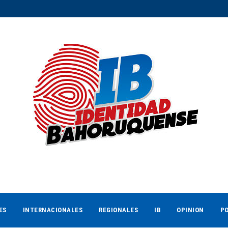
ES
INTERNACIONALES
REGIONALES
IB
OPINION
PO